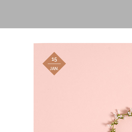
15
JAN.