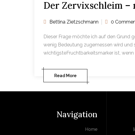
Der Zervixschleim – 
Bettina Zietzschmann
0 Commen
Dieser Frage möchte ich auf den Grund g
wenig Bedeutung zugemessen wird und soga
wichtigsteFruchtbarkeitsmarker ist, wen
Read More
Navigation
Home