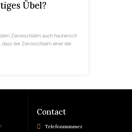
tiges Übel?
ss dem Zervixschleim auch heutenoch
dass der Zervixschleim einer der
Contact
Telefonnummer
/