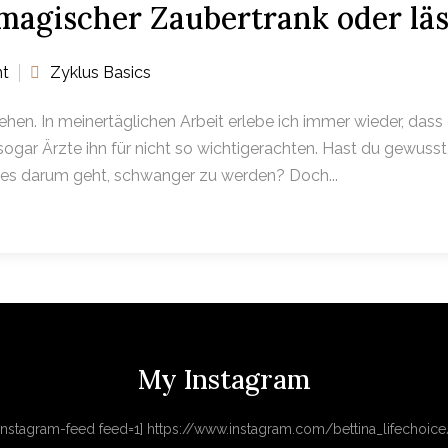
magischer Zaubertrank oder läs
t
Zyklus Basics
ehen. In meinertäglichen Arbeit erlebe ich immer wieder, da
r Ärzte ihn für nicht so wichtigerachten. Hast du gewusst, 
n es darum geht, schwanger zu werden? Doch...
My Instagram
[instagram-feed feed=1] https://www.instagram.com/bettina_lifechoice