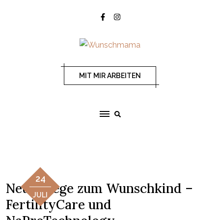
MIT MIR ARBEITEN
24
Neue Wege zum Wunschkind –
JULI
FertilityCare und